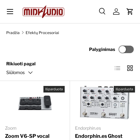
Skip to content
Paieška
Prisijungti
Krep
Paieška
Ieškoti
Pradžia
Efektų Procesoriai
Palyginimas
Rikiuoti pagal
Sąrašas
Tinkle
Siūlomos
Išparduota
Išparduota
Zoom
Endorphin.es
Zoom V6-SP vocal
Endorphin.es Ghost