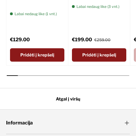
ausinės
Labai nedaug like (3 vnt.)
Labai nedaug like (1 vnt.)
Įprasta kaina
Akcijinė kaina
Įprasta kaina
Į
€129.00
€199.00
€259.00
Pridėti į krepšelį
Pridėti į krepšelį
Atgal į viršų
Informacija