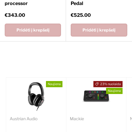
processor
Pedal
Įprasta kaina
Įprasta kaina
€343.00
€525.00
Pridėti į krepšelį
Pridėti į krepšelį
Naujienos
Peržiūrėti visus
Naujiena
23% nuolaida
Naujiena
Austrian Audio
Mackie
N
Austrian Audio Hi-X20
Mackie MainStream