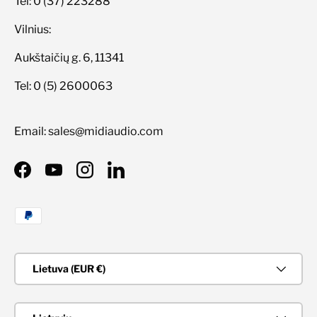
Tel: 0 (37) 223288
Vilnius:
Aukštaičių g. 6, 11341
Tel: 0 (5) 2600063
Email: sales@midiaudio.com
Facebook
YouTube
Instagram
LinkedIn
Priimami mokėjimo būdai
Šalis/Regionas
Lietuva (EUR €)
Kalba