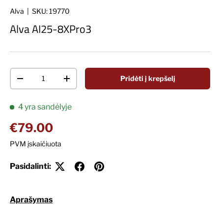
Alva
|
SKU:
19770
Alva AI25-8XPro3
Kiekis
Pridėti į krepšelį
Decrease quantity
Increase quantity
4 yra sandėlyje
Įprasta kaina
€79.00
PVM įskaičiuota
Pasidalinti:
Aprašymas