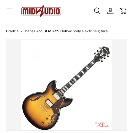
Skip to content
Paieška
Prisijungti
Krep
Paieška
Ieškoti
Pradžia
Ibanez AS93FM AYS Hollow body elektrinė gitara
Skip to product information