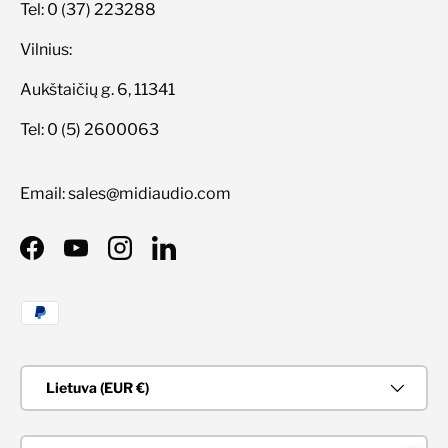
Tel: 0 (37) 223288
Vilnius:
Aukštaičių g. 6, 11341
Tel: 0 (5) 2600063
Email: sales@midiaudio.com
Facebook
YouTube
Instagram
LinkedIn
Priimami mokėjimo būdai
Šalis/Regionas
Lietuva (EUR €)
Kalba