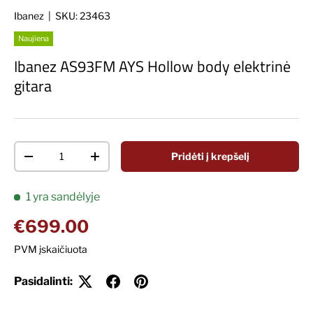
Ibanez
|
SKU:
23463
Naujiena
Ibanez AS93FM AYS Hollow body elektrinė
gitara
Kiekis
Pridėti į krepšelį
Decrease quantity
Increase quantity
1 yra sandėlyje
Įprasta kaina
€699.00
PVM įskaičiuota
Pasidalinti: