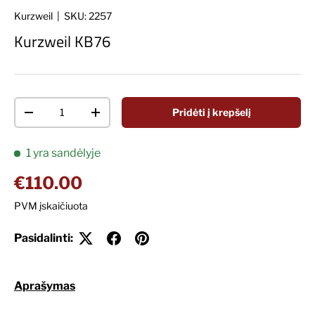
Kurzweil
|
SKU:
2257
Kurzweil KB76
Kiekis
Pridėti į krepšelį
Decrease quantity
Increase quantity
1 yra sandėlyje
Įprasta kaina
€110.00
PVM įskaičiuota
Pasidalinti:
Aprašymas