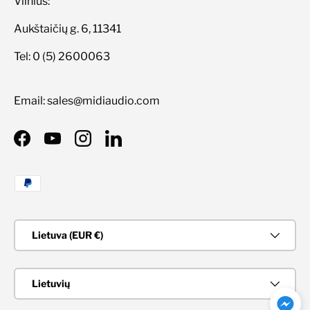
Vilnius:
Aukštaičių g. 6, 11341
Tel: 0 (5) 2600063
Email: sales@midiaudio.com
Facebook
YouTube
Instagram
LinkedIn
Priimami mokėjimo būdai
Šalis/Regionas
Lietuva (EUR €)
Kalba
Lietuvių