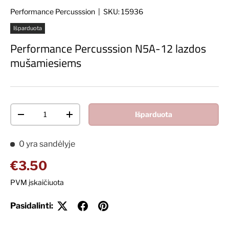
Performance Percusssion
|
SKU:
15936
Išparduota
Performance Percusssion N5A-12 lazdos
mušamiesiems
Kiekis
Išparduota
Decrease quantity
Increase quantity
0 yra sandėlyje
Įprasta kaina
€3.50
PVM įskaičiuota
Pasidalinti: