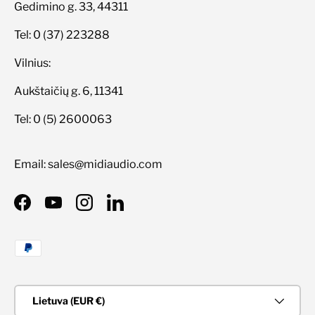
Gedimino g. 33, 44311
Tel: 0 (37) 223288
Vilnius:
Aukštaičių g. 6, 11341
Tel: 0 (5) 2600063
Email: sales@midiaudio.com
Facebook
YouTube
Instagram
LinkedIn
Priimami mokėjimo būdai
Šalis/Regionas
Lietuva (EUR €)