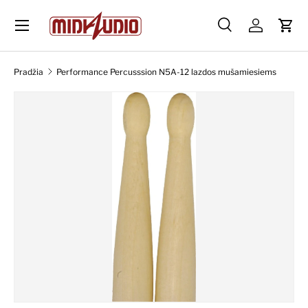
Skip to content
Paieška
Prisijungti
Krep
Paieška
Ieškoti
Pradžia
Performance Percusssion N5A-12 lazdos mušamiesiems
Skip to product information