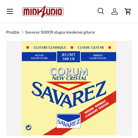
Skip to content
Paieška
Prisijungti
Krep
Paieška
Ieškoti
Pradžia
Savarez 500CR stygos klasikinei gitarai
Skip to product information