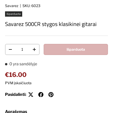
Savarez
|
SKU:
6023
Išparduota
Savarez 500CR stygos klasikinei gitarai
Kiekis
Išparduota
Decrease quantity
Increase quantity
0 yra sandėlyje
Įprasta kaina
€16.00
PVM įskaičiuota
Pasidalinti:
Aprašymas