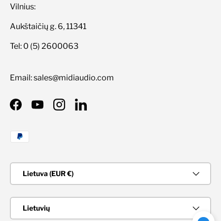
Vilnius:
Aukštaičių g. 6, 11341
Tel: 0 (5) 2600063
Email: sales@midiaudio.com
Facebook
YouTube
Instagram
LinkedIn
Priimami mokėjimo būdai
Šalis/Regionas
Lietuva (EUR €)
Kalba
Lietuvių